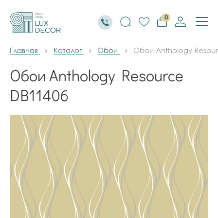
0
Главная
Каталог
Обои
Обои Anthology Resou
Обои Anthology Resource
DB11406